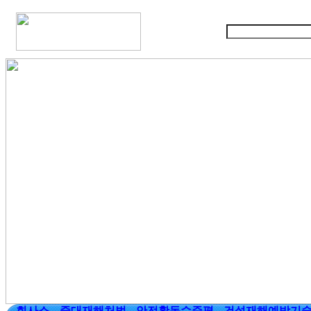
회사소
중대재해처벌
안전활동수준평
건설재해예방기