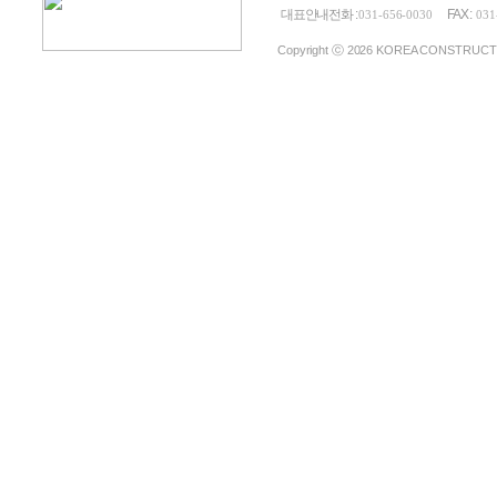
대표안내전화 :
FAX :
031-656-0030
031
Copyright ⓒ 2026 KOREA CONSTRUCTION