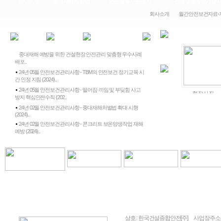
회사소개
중대재해처벌법
안전활동수준평가
건설재해예방기술
회사소개
월간안전보건자료-
중대재해 예방을 위한 건설현장 안전관리 맞춤형 우수사례
배포..
24년 05월 안전보건관리사항 - TBM의 안전보건 정기교육 시
간 인정 지침 (2024)..
24년 05월 안전보건관리사항 - 떨어짐·끼임 및 부딪힘 사고
현장사진
현장사진
현장사진
방지 핵심안전수칙 (202..
24년 02월 안전보건관리사항 - 중대재해처벌법 확대 시행
(2024)..
24년 02월 안전보건관리사항 - 콘크리트 보온양생작업 재해
예방 (2024)..
상호 : 한국건설종합안전[주]
사업장주소 