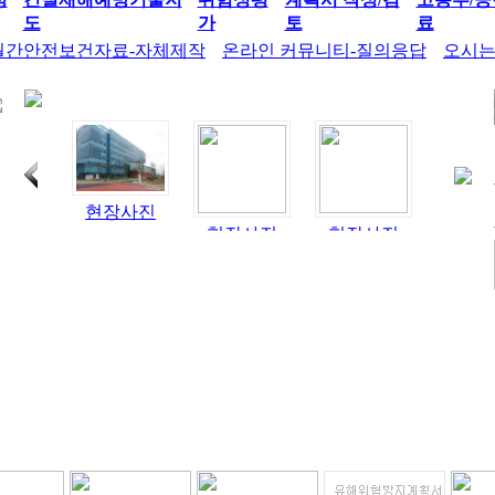
도
가
토
료
월간안전보건자료-자체제작
온라인 커뮤니티-질의응답
오시는
현장사진
사진
현장사진
현장사진
현장