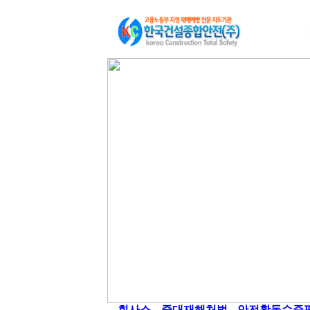
회사소
중대재해처벌
안전활동수준