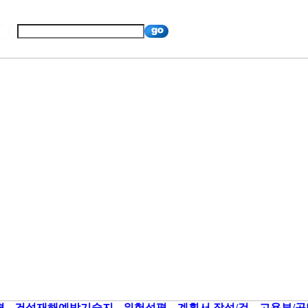
평
건설재해예방기술지
위험성평
계획서 작성/검
고용부/공