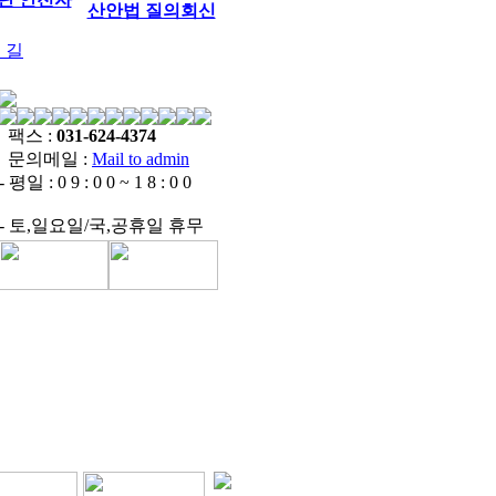
산안법 질의회신
 길
팩스 :
031-624-4374
문의메일 :
Mail to admin
- 평일 : 0 9 : 0 0 ~ 1 8 : 0 0
현장사진
- 토,일요일/국,공휴일 휴무
사진