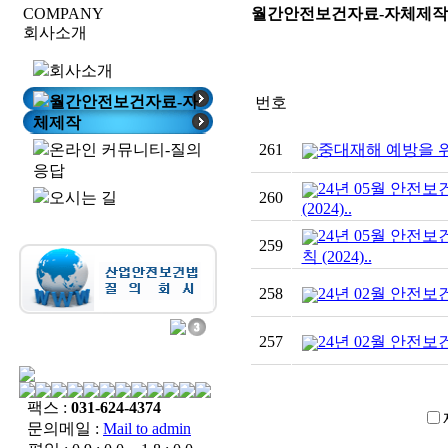
COMPANY
월간안전보건자료-자체제작
회사소개
회사소개
월간안전보건자료-자
번호
체제작
온라인 커뮤니티-질의
261
중대재해 예방을 위
응답
24년 05월 안전
오시는 길
260
(2024)..
24년 05월 안전
259
칙 (2024)..
258
24년 02월 안전보
257
24년 02월 안전보
팩스 :
031-624-4374
문의메일 :
Mail to admin