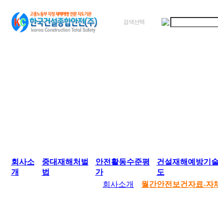
검색선택
회사소
중대재해처벌
안전활동수준평
건설재해예방기
개
법
가
도
회사소개
월간안전보건자료-자