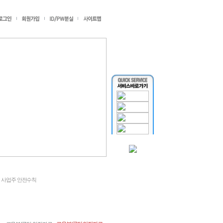
공단 안전자료
산안법 질의회신
사업주 안전수칙