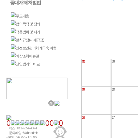
중대재해처벌법
주요내용
법의목적 및 정의
적용범위 및 시기
벌칙규정(제재규정)
안전보건관리체계구축 이행
비상조치메뉴얼
02
03
산안법과의 비교
09
10
16
17
팩스 :
031-624-4374
문의메일 :
Mail to admin
- 평일 : 0 9 : 0 0 ~ 1 8 : 0 0