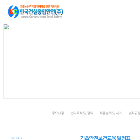
회사소개
중대재해처벌법
안전활동수준평가
건설재해예방기술
주요내용
법의목적 및 정의
적용범위 및 시기
벌칙규정
기초안전보건교육 일정표
EMPLOY