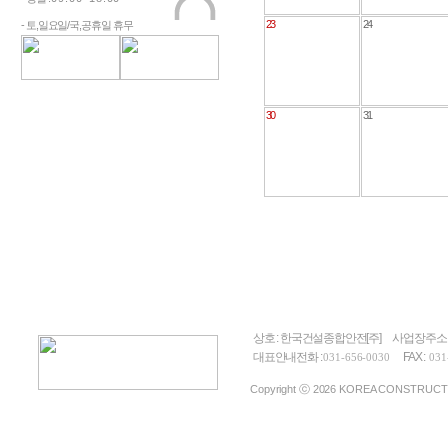
23
24
- 토,일요일/국,공휴일 휴무
30
31
상호 : 한국건설종합안전[주]
사업장주소 
대표안내전화 :
FAX :
031-656-0030
031
Copyright ⓒ 2026 KOREA CONSTRUCTION