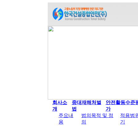
회사소
중대재해처벌
안전활동수준
개
법
가
주요내
법의목적 및 정
적용범위
용
의
기