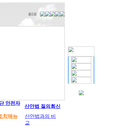
단 안전자
산안법 질의회신
조치메뉴
산안법과의 비
교