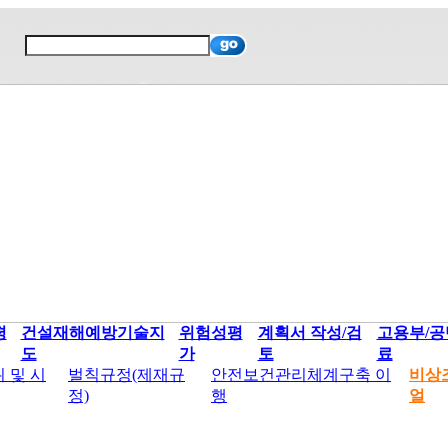
평
건설재해예방기술지
위험성평
계획서 작성/검
고용부/공
도
가
토
료
 및 시
벌칙규정(제재규
안전보건관리체계구축 이
비상
정)
행
얼