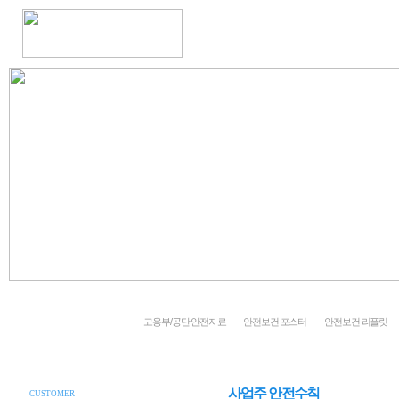
회사소개
중대재해처벌법
안전활동수준평가
건설재해예방기술
고용부/공단 안전자료
안전보건 포스터
안전보건 리플릿
사업주 안전수칙
CUSTOMER