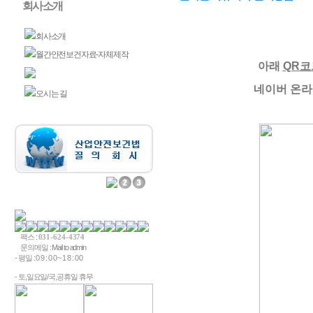
회사소개
회사소개
월간안전보건자료-자체제작
아래
QR코
온라인 커뮤니티-질의응답
네이버 온라
오시는 길
팩스 :
031-624-4374
문의메일 :
Mail to admin
- 평일 : 0 9 : 0 0 ~ 1 8 : 0 0
- 토,일요일/국,공휴일 휴무