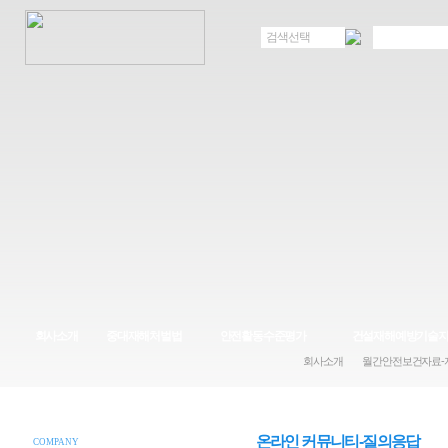
검색선택
회사소개
중대재해처벌법
안전활동수준평가
건설재해예방기술
회사소개
월간안전보건자료-
온라인 커뮤니티-질의응답
COMPANY