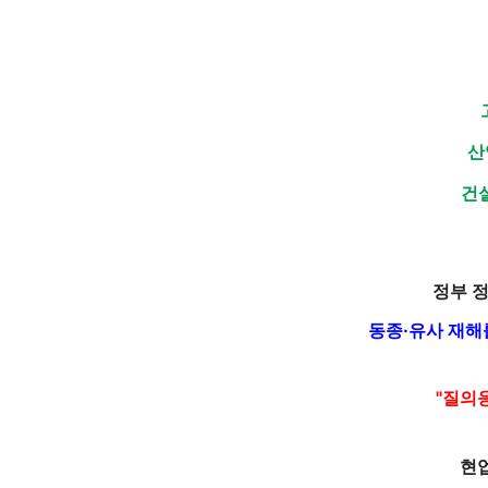
산
건
정부 
동종·유사 재
"질의
현