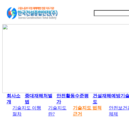
회사소
중대재해처벌
안전활동수준평
건설재해예방기
개
법
가
도
기술지도 이행
기술지도
기술지도 법적
안전보건
절차
란?
근거
체제